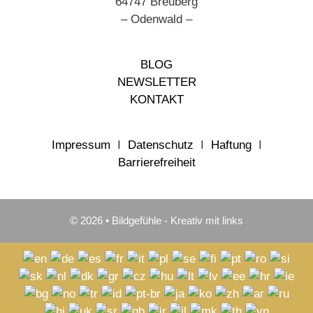
64747 Breuberg
– Odenwald –
BLOG
NEWSLETTER
KONTAKT
Impressum
I
Datenschutz
I
Haftung
I
Barrierefreiheit
© 2026 • Bildgefühle - Kreativ mit links