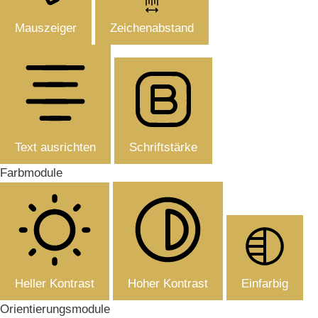
Mauszeiger
Zeichenabstand
Text ausrichten
Schriftstärke
Farbmodule
Heller Kontrast
Hoher Kontrast
Einfarbig
Orientierungsmodule