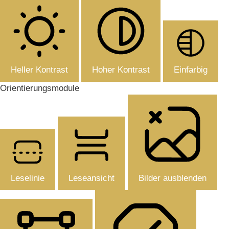
Heller Kontrast
Hoher Kontrast
Einfarbig
Orientierungsmodule
Leselinie
Leseansicht
Bilder ausblenden