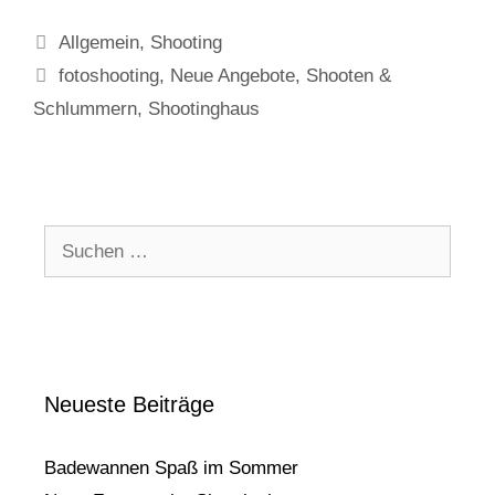
dem
Kategorien
Allgemein
,
Shooting
Shootinghaus
Schlagwörter
fotoshooting
,
Neue Angebote
,
Shooten &
Schlummern
,
Shootinghaus
Suchen
nach:
Neueste Beiträge
Badewannen Spaß im Sommer