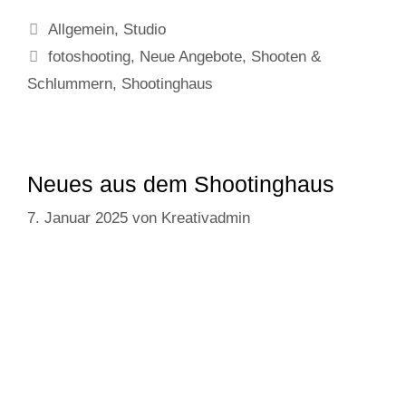
im
Kategorien
Allgemein
,
Studio
Shootinghaus
Schlagwörter
fotoshooting
,
Neue Angebote
,
Shooten &
Schlummern
,
Shootinghaus
Neues aus dem Shootinghaus
7. Januar 2025
von
Kreativadmin