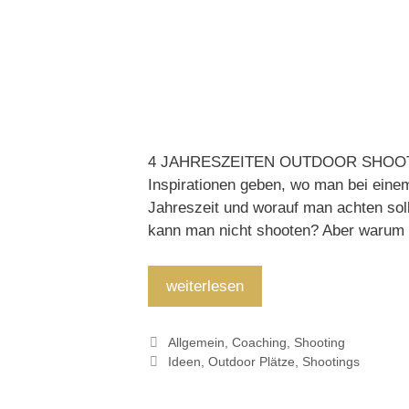
4 JAHRESZEITEN OUTDOOR SHOOTINGS 
Inspirationen geben, wo man bei eine
Jahreszeit und worauf man achten sol
kann man nicht shooten? Aber warum 
4
weiterlesen
Jahreszeiten
Outdoor
Kategorien
Allgemein
,
Coaching
,
Shooting
Plätze
Schlagwörter
Ideen
,
Outdoor Plätze
,
Shootings